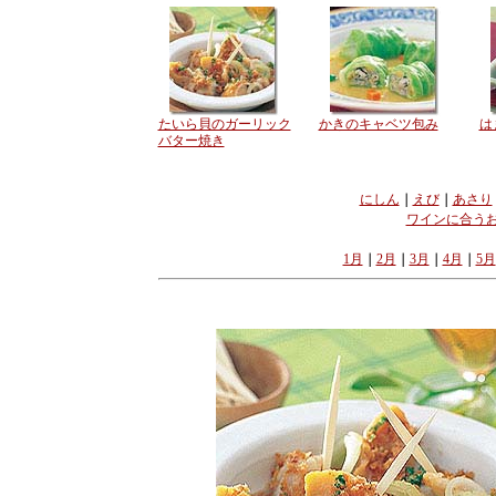
たいら貝のガーリック
かきのキャベツ包み
は
バター焼き
にしん
｜
えび
｜
あさり
ワインに合う
1月
｜
2月
｜
3月
｜
4月
｜
5月