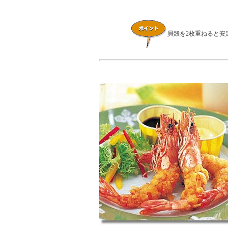
貝殻を2枚重ねると安