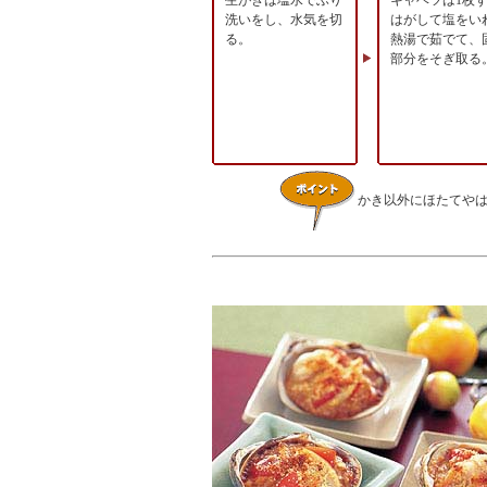
生がきは塩水でふり
キャベツは1枚
洗いをし、水気を切
はがして塩をい
る。
熱湯で茹でて、
部分をそぎ取る
かき以外にほたてや