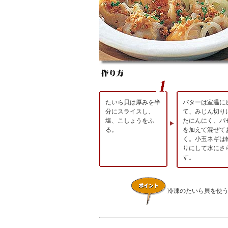
たいら貝は厚みを半
バターは室温に
分にスライスし、
て、みじん切り
塩、こしょうをふ
たにんにく、パ
る。
を加えて混ぜて
く。小玉ネギは
りにして水にさ
す。
冷凍のたいら貝を使