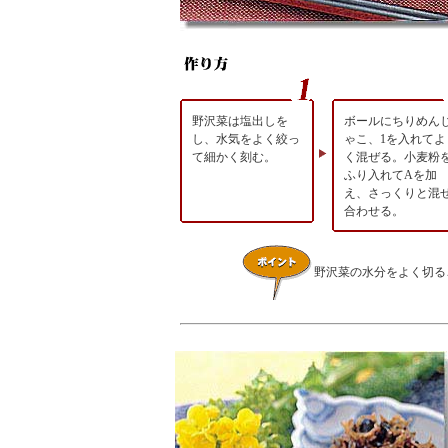
野沢菜は塩出しを
ボールにちりめん
し、水気をよく絞っ
ゃこ、1を入れてよ
て細かく刻む。
く混ぜる。小麦粉
ふり入れてAを加
え、さっくりと混
合わせる。
野沢菜の水分をよく切る