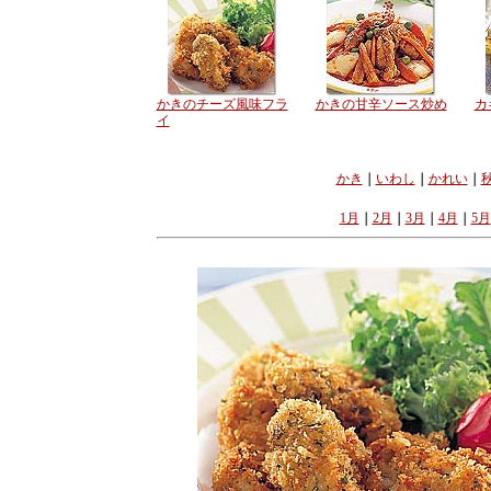
かきのチーズ風味フラ
かきの甘辛ソース炒め
カ
イ
かき
｜
いわし
｜
かれい
｜
1月
｜
2月
｜
3月
｜
4月
｜
5月