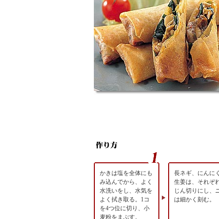
かきは塩を全体にも
長ネギ、にんに
み込んでから、よく
生姜は、それぞ
水洗いをし、水気を
じん切りにし、
よく拭き取る。1コ
は細かく刻む。
を4つ位に切り、小
麦粉をまぶす。