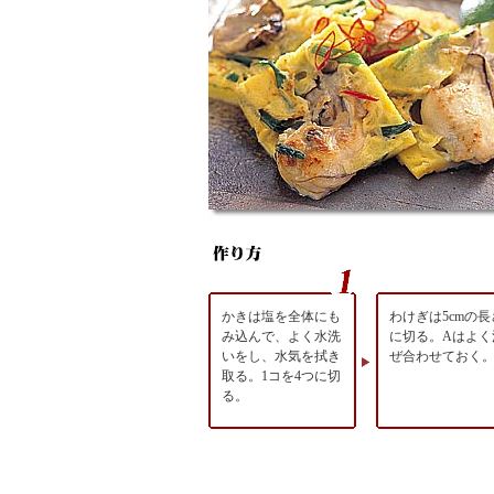
かきは塩を全体にも
わけぎは5cmの長
み込んで、よく水洗
に切る。Aはよく
いをし、水気を拭き
ぜ合わせておく
取る。1コを4つに切
る。