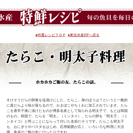
●特選レシピＴＯＰ
●東信水産HPへ戻る
すけそうだらの卵巣を塩漬けにした、たらこ。身のほうは？というと一般的
に真だらより味が落ちるので、かまぼこやちくわに加工されています。たら
こを唐辛子液に漬けたものが博多名産として知られる明太子で、もとは韓国
のもの。韓国で、たらを「明太」（ミンタイ）、たらの卵を「明太子」（ミ
ンタイコ）と呼ぶことにならって付いた名前だそうです。たらこも明太子
も、おにぎりやパスタをはじめ、応用範囲が広く、いろいろな料理に大活
躍。食卓のご飯の友にぴったりですね。