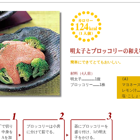
簡単にできてとてもおいしい。
材料（4人前）
明太子………………1腹
(A)
ブロッコリー………1株
マヨネーズ
レモン汁…
塩･こしょ
丁で切り
ブロッコリーは小房
器にブロッコリーを
、中身を
に分けて茹でる。
盛り付け、1の明太
。Aを加
子をかける。