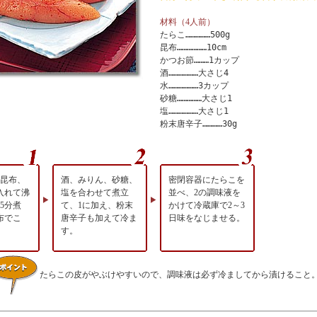
材料（4人前）
たらこ……………500g
昆布………………10cm
かつお節………1カップ
酒………………大さじ4
水………………3カップ
砂糖……………大さじ1
塩………………大さじ1
粉末唐辛子…………30g
に昆布、
酒、みりん、砂糖、
密閉容器にたらこを
入れて沸
塩を合わせて煮立
並べ、2の調味液を
5分煮
て、1に加え、粉末
かけて冷蔵庫で2～3
布でこ
唐辛子も加えて冷ま
日味をなじませる。
す。
たらこの皮がやぶけやすいので、調味液は必ず冷ましてから漬けること