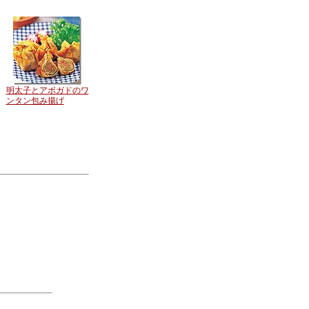
明太子とアボガドのワ
ンタン包み揚げ
。