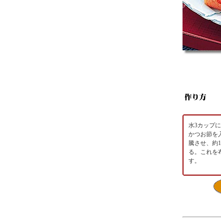
水3カップ
かつお節を
騰させ、約1
る。これを
す。