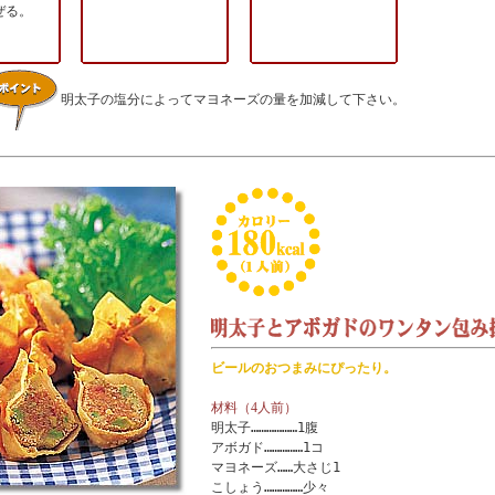
ぜる。
明太子の塩分によってマヨネーズの量を加減して下さい。
ビールのおつまみにぴったり。
材料（4人前）
明太子………………1腹
アボガド……………1コ
マヨネーズ……大さじ1
こしょう……………少々