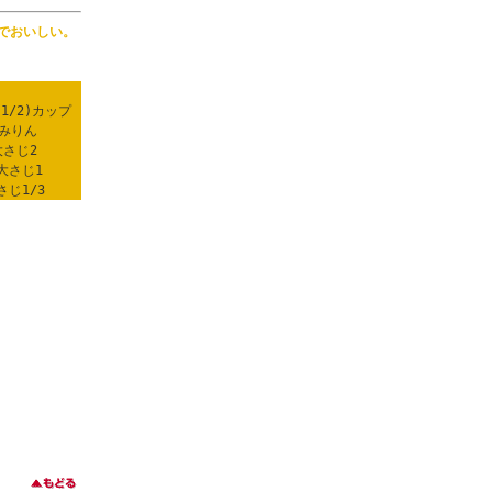
でおいしい。
1/2)カップ
みりん
大さじ2
…大さじ1
さじ1/3