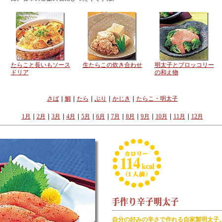
たらこと長いもソース
生たらこの炊き合わせ
明太子とブロッコリー
ドリア
の和え物
さば
｜
鯛
｜
たら
｜
ぶり
｜
かじき
｜
たらこ・明太子
1月
｜
2月
｜
3月
｜
4月
｜
5月
｜
6月
｜
7月
｜
8月
｜
9月
｜
10月
｜
11月
｜
12月
自分の好みの辛さで作れる自家製明太子