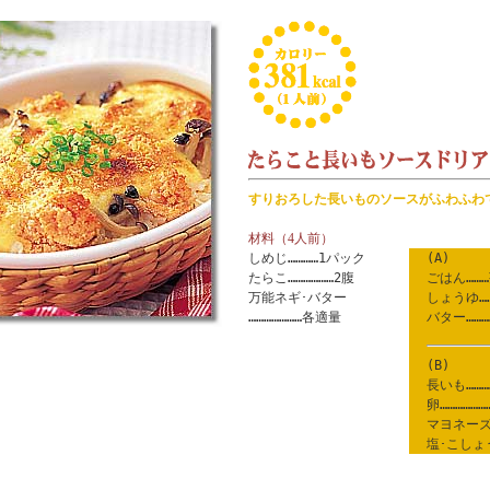
すりおろした長いものソースがふわふわ
材料（4人前）
しめじ…………1パック
(A)
たらこ………………2腹
ごはん……
万能ネギ･バター
しょうゆ…
…………………各適量
バター………
(B)
長いも…………
卵………………
マヨネーズ
塩･こしょ