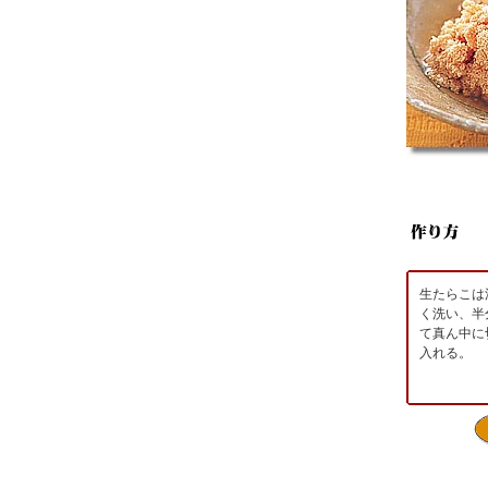
生たらこは
く洗い、半
て真ん中に
入れる。