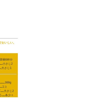
でおいしい。
…茶碗6杯分
……小さじ2
…大さじ1
……300g
……1コ
……大さじ2
う……各少々