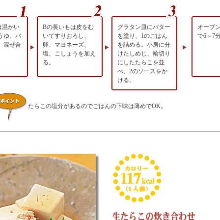
は温かい
Bの長いもは皮をむ
グラタン皿にバター
オーブ
うゆ、バ
いてすりおろし、
を塗り、1のごはん
で6～7
、混ぜ合
卵、マヨネーズ、
を詰める。小房に分
塩、こしょうを加え
けたしめじ、輪切り
る。
にしたたらこを並
べ、2のソースをか
ける。
たらこの塩分があるのでごはんの下味は薄めでOK。