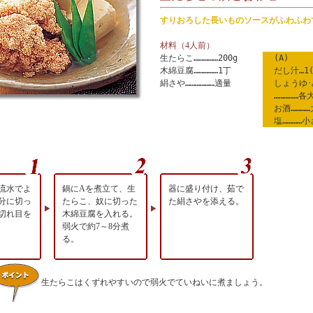
すりおろした長いものソースがふわふわ
材料（4人前）
生たらこ……………200g
(A)
木綿豆腐……………1丁
だし汁…1(
絹さや………………適量
しょうゆ･
……………各
お酒………
塩…………小
流水でよ
鍋にAを煮立て、生
器に盛り付け、茹で
分に切っ
たらこ、奴に切った
た絹さやを添える。
切れ目を
木綿豆腐を入れる。
弱火で約7～8分煮
る。
生たらこはくずれやすいので弱火でていねいに煮ましょう。