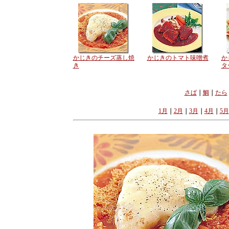
かじきのチーズ蒸し焼
かじきのトマト味噌煮
か
き
タ
さば
｜
鯛
｜
たら
1月
｜
2月
｜
3月
｜
4月
｜
5月