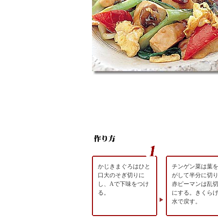
かじきまぐろはひと
チンゲン菜は葉
口大のそぎ切りに
がして半分に切
し、Aで下味をつけ
赤ピーマンは乱
る。
にする。きくら
水で戻す。