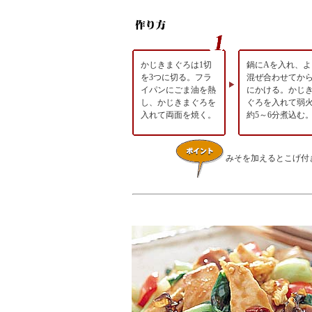
かじきまぐろは1切
鍋にAを入れ、よ
を3つに切る。フラ
混ぜ合わせてか
イパンにごま油を熱
にかける。かじ
し、かじきまぐろを
ぐろを入れて弱
入れて両面を焼く。
約5～6分煮込む
みそを加えるとこげ付