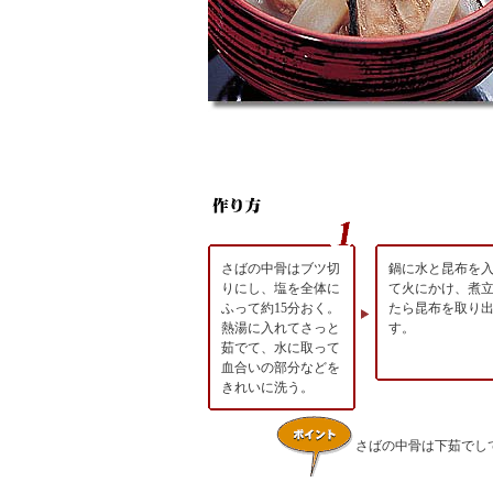
さばの中骨はブツ切
鍋に水と昆布を
りにし、塩を全体に
て火にかけ、煮
ふって約15分おく。
たら昆布を取り
熱湯に入れてさっと
す。
茹でて、水に取って
血合いの部分などを
きれいに洗う。
さばの中骨は下茹でし