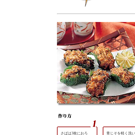
さばは3枚におろ
青じそを軽く洗