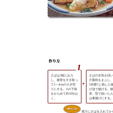
さばは3枚におろ
さばの水気を拭
し、腹骨をすき取っ
片栗粉をまぶし
て3～4cmのそぎ切
180度Cに熱した
りにする。Aの下味
げ油で揚げる。
をからめて約10分お
杏、型で抜いた
く。
は素揚げにする
煮汁にさばを入れてか