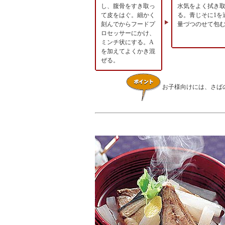
し、腹骨をすき取っ
水気をよく拭き
て皮をはぐ。細かく
る。青じそに1を
刻んでからフードプ
量づつのせて包
ロセッサーにかけ、
ミンチ状にする。A
を加えてよくかき混
ぜる。
お子様向けには、さば