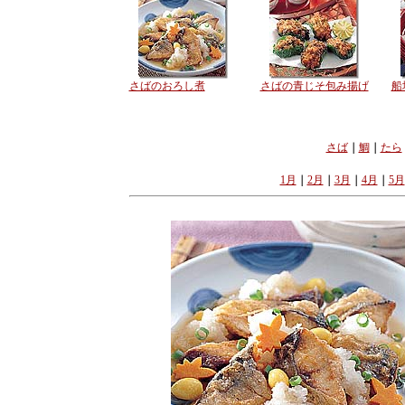
さばのおろし煮
さばの青じそ包み揚げ
船
さば
｜
鯛
｜
たら
1月
｜
2月
｜
3月
｜
4月
｜
5月