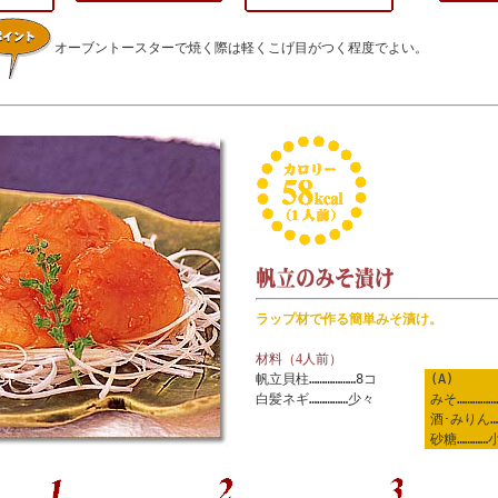
オーブントースターで焼く際は軽くこげ目がつく程度でよい。
ラップ材で作る簡単みそ漬け。
材料（4人前）
帆立貝柱………………8コ
(A)
白髪ネギ……………少々
みそ……………
酒･みりん
砂糖…………