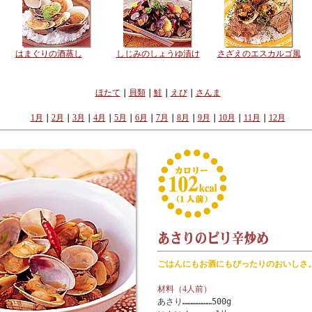
はまぐりの酒蒸し
しじみのしょうゆ漬け
さざえのエスカルゴ風
ほたて
｜
貝類
｜
鮭
｜
えび
｜
さんま
1月
｜
2月
｜
3月
｜
4月
｜
5月
｜
6月
｜
7月
｜
8月
｜
9月
｜
10月
｜
11月
｜
12月
ごはんにもお酒にもぴったりのおいしさ
材料（4人前）
あさり………………500g