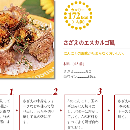
にんにくの風味がたまらなくおいしい。
材料（4人前）
さざえ………………8コ
白ワイン……………30cc
洗って
さざえの中身をフォ
Aのにんにく、玉ネ
さざえ
4量が
ークなどを使って取
ギはみじん切りに
3をの
と白ワ
り出し、わたを切り
し、バターは溶かし
トース
。強火
離して元の殻に戻
ておく。Aの材料を
焼く。
し煮にす
す。
すべてよく混ぜ合わ
せておく。