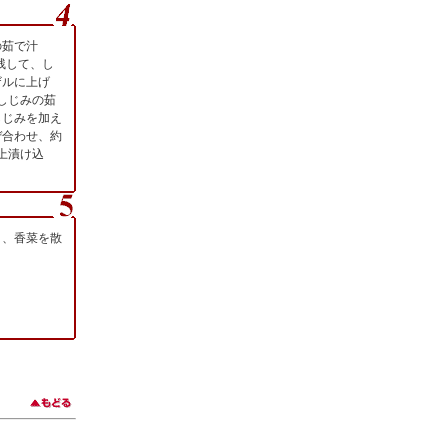
の茹で汁
を残して、し
ザルに上げ
しじみの茹
しじみを加え
ぜ合わせ、約
上漬け込
り、香菜を散