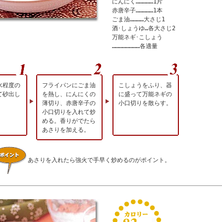
にんにく……………1片
赤唐辛子……………1本
ごま油…………大さじ1
酒･しょうゆ…各大さじ2
万能ネギ･こしょう
……………………各適量
水程度の
フライパンにごま油
こしょうをふり、器
て砂出し
を熱し、にんにくの
に盛って万能ネギの
。
薄切り、赤唐辛子の
小口切りを散らす。
小口切りを入れて炒
める。香りがでたら
あさりを加える。
あさりを入れたら強火で手早く炒めるのがポイント。