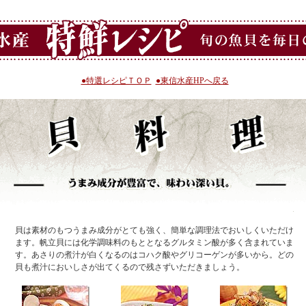
●特選レシピＴＯＰ
●東信水産HPへ戻る
貝は素材のもつうまみ成分がとても強く、簡単な調理法でおいしくいただけ
ます。帆立貝には化学調味料のもととなるグルタミン酸が多く含まれていま
す。あさりの煮汁が白くなるのはコハク酸やグリコーゲンが多いから。どの
貝も煮汁においしさが出てくるので残さずいただきましょう。