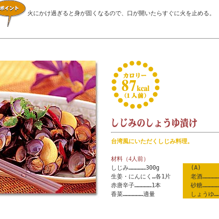
火にかけ過ぎると身が固くなるので、口が開いたらすぐに火を止める。
台湾風にいただくしじみ料理。
材料（4人前）
しじみ……………300g
(A)
生姜・にんにく…各1片
老酒……………
赤唐辛子……………1本
砂糖…………
香菜………………適量
しょうゆ……