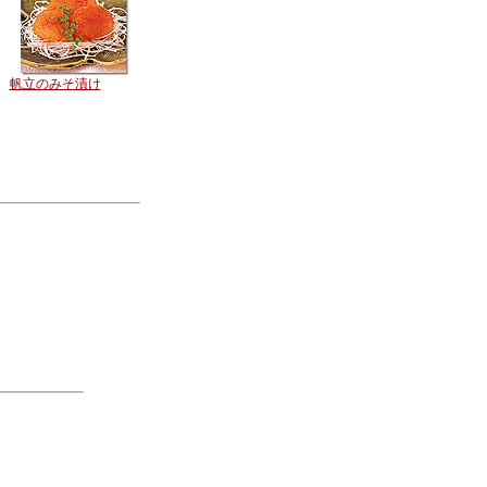
帆立のみそ漬け
。