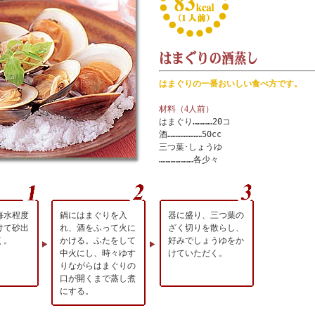
はまぐりの一番おいしい食べ方です。
材料（4人前）
はまぐり…………20コ
酒…………………50cc
三つ葉･しょうゆ
…………………各少々
海水程度
鍋にはまぐりを入
器に盛り、三つ葉の
けて砂出
れ、酒をふって火に
ざく切りを散らし、
く。
かける。ふたをして
好みでしょうゆをか
中火にし、時々ゆす
けていただく。
りながらはまぐりの
口が開くまで蒸し煮
にする。