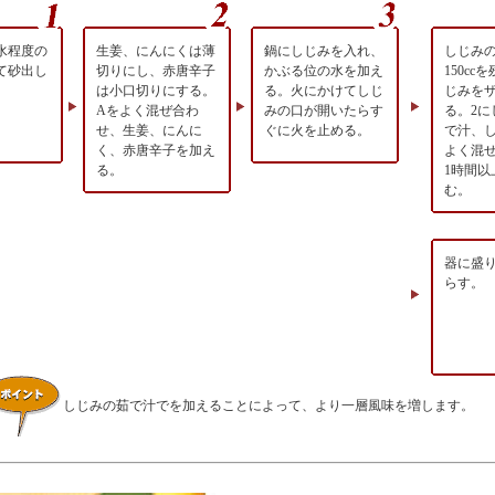
水程度の
生姜、にんにくは薄
鍋にしじみを入れ、
しじみ
て砂出し
切りにし、赤唐辛子
かぶる位の水を加え
150cc
。
は小口切りにする。
る。火にかけてしじ
じみを
Aをよく混ぜ合わ
みの口が開いたらす
る。2に
せ、生姜、にんに
ぐに火を止める。
で汁、
く、赤唐辛子を加え
よく混
る。
1時間以
む。
器に盛
らす。
しじみの茹で汁でを加えることによって、より一層風味を増します。