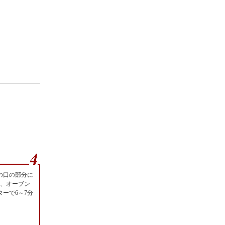
の口の部分に
せ、オーブン
ターで6～7分