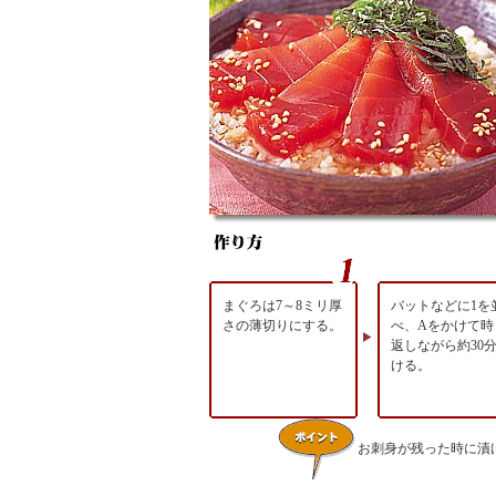
まぐろは7～8ミリ厚
バットなどに1を
さの薄切りにする。
べ、Aをかけて時
返しながら約30
ける。
お刺身が残った時に漬