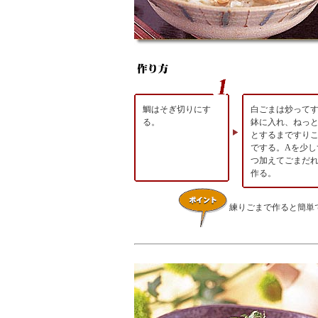
鯛はそぎ切りにす
白ごまは炒って
る。
鉢に入れ、ねっ
とするまですり
でする。Aを少し
つ加えてごまだ
作る。
練りごまで作ると簡単