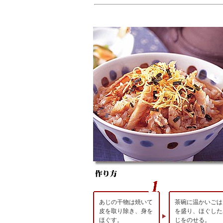
あじの干物は焼いて
茶碗に温かいごは
皮を取り除き、身を
を盛り、ほぐした
ほぐす。
じをのせる。