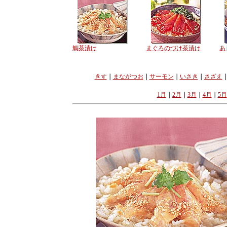
鯛茶漬け
まぐろのづけ茶漬け
あ
きす
｜
まながつお
｜
サーモン
｜
いさき
｜
さざえ
1月
｜
2月
｜
3月
｜
4月
｜
5月