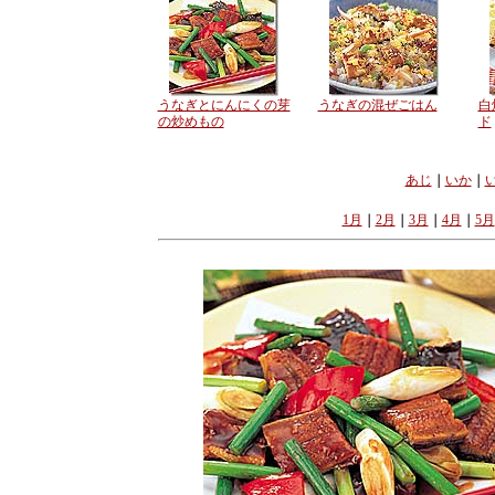
うなぎとにんにくの芽
うなぎの混ぜごはん
白
の炒めもの
ド
あじ
｜
いか
｜
1月
｜
2月
｜
3月
｜
4月
｜
5月