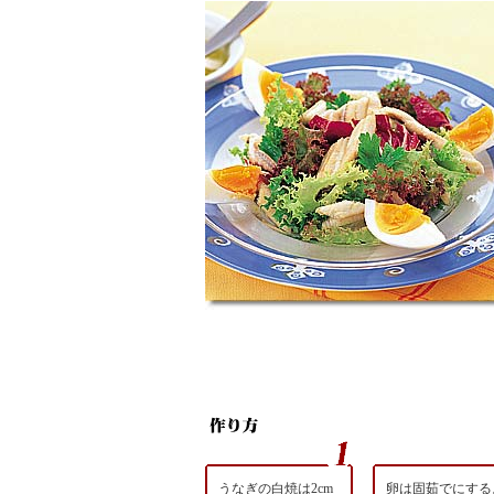
うなぎの白焼は2cm
卵は固茹でにする