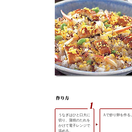
うなぎはひと口大に
Aで炒り卵を作る
切り、蒲焼のたれを
かけて電子レンジで
温める。