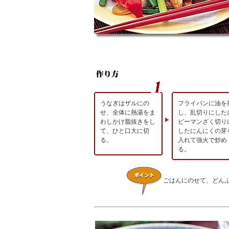
うなぎはザルにの
フライパンに油を
せ、全体に熱湯をま
し、乱切りにした
わしかけ脂抜きをし
ピーマンざく切り
て、ひと口大に切
したにんにくの芽
る。
入れて強火で炒め
る。
ごはんにのせて、どん