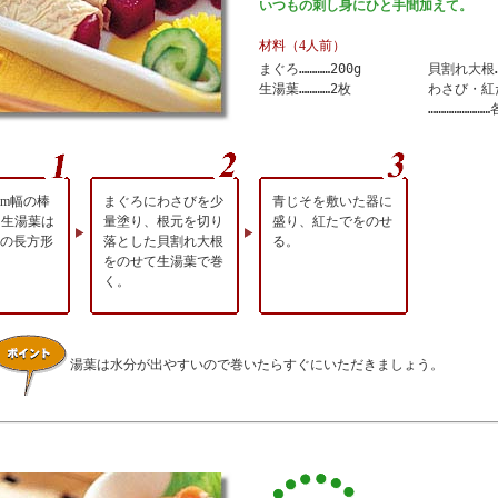
いつもの刺し身にひと手間加えて。
材料（4人前）
まぐろ…………200g
貝割れ大根…
生湯葉…………2枚
わさび・紅
…………………
cm幅の棒
まぐろにわさびを少
青じそを敷いた器に
。生湯葉は
量塗り、根元を切り
盛り、紅たでをのせ
m位の長方形
落とした貝割れ大根
る。
をのせて生湯葉で巻
く。
湯葉は水分が出やすいので巻いたらすぐにいただきましょう。