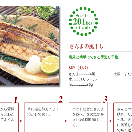
意外と簡単にできる手造り干物。
材料（4人前）
さんま……………4尾
大根・すだ
水…………1リットル
塩…………………30g
頭から背開
水に塩を加えてよく
バットなどにさんま
さんまの
えらとわた
溶かしておく。
を並べ、２の塩水を
拭き、ザ
いてよく水
入れ約1時間漬け
べる。天
る。
る。
に風通し
で時々返