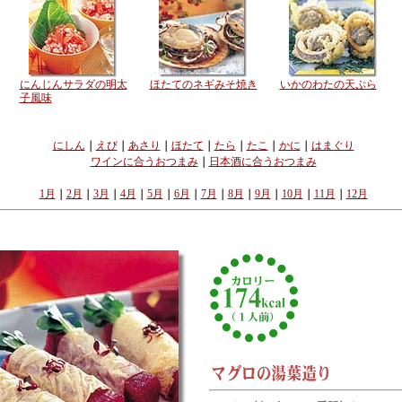
にんじんサラダの明太
ほたてのネギみそ焼き
いかのわたの天ぷら
子風味
にしん
｜
えび
｜
あさり
｜
ほたて
｜
たら
｜
たこ
｜
かに
｜
はまぐり
ワインに合うおつまみ
｜
日本酒に合うおつまみ
1月
｜
2月
｜
3月
｜
4月
｜
5月
｜
6月
｜
7月
｜
8月
｜
9月
｜
10月
｜
11月
｜
12月