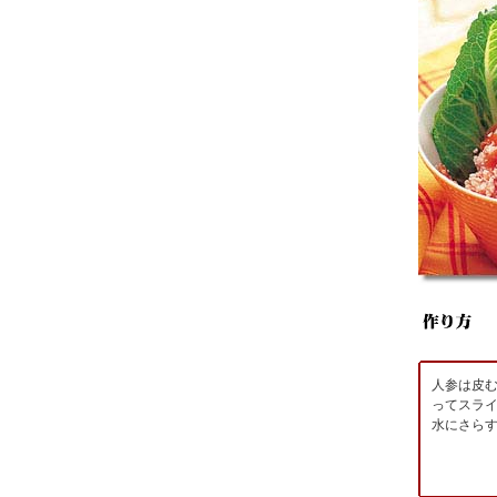
人参は皮
ってスラ
水にさら