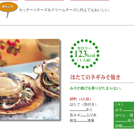
カッテージチーズをクリームチーズに代えてもおいしい。
みその焦げる香りがたまらない。
材料（4人前）
ほたて（殻付き）
(Ａ)
……………………8コ
みそ…………
長ネギ………1/2本
みりん・酒
粗塩……………適量
………………各
砂糖…………