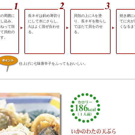
殻の周囲に
長ネギは斜め薄切り
貝殻の上にAを塗
焼き網に
差し込み、
にして水にさらし、
り、長ネギを散らし
てに火が
ひねって殻
Aはよく混ぜ合わせ
てほたて貝をのせ
くなるま
けて貝柱の
る。
る。
ずす。
仕上げに七味唐辛子をふってもおいしい。