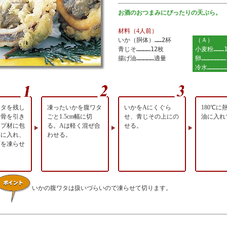
お酒のおつまみにぴったりの天ぷら。
材料（4人前）
いか（胴体）……2杯
（Ａ）
青じそ…………12枚
小麦粉………
揚げ油……………適量
卵…………………
冷水………………
ワタを残し
凍ったいかを腹ワタ
いかをAにくぐら
180℃に
軟骨を引き
ごと1.5cm幅に切
せ、青じその上にの
油に入れ
ップ材に包
る。Aは軽く混ぜ合
せる。
庫に入れ、
わせる。
面を凍らせ
いかの腹ワタは扱いづらいので凍らせて切ります。