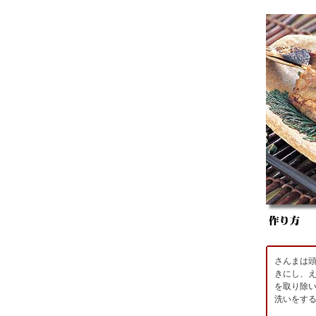
さんまは
きにし、
を取り除
洗いをす