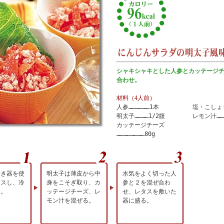
シャキシャキとした人参とカッテージ
合わせ。
材料（4人前）
人参………………1本
塩・こしょ
明太子…………1/2腹
レモン汁……
カッテージチーズ
……………………80g
むき器を使
明太子は薄皮から中
水気をよく切った人
イスし、冷
身をこそぎ取り、カ
参と２を混ぜ合わ
す。
ッテージチーズ、レ
せ、レタスを敷いた
モン汁を混ぜる。
器に盛る。