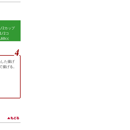
1/2カップ
1/2コ
60cc
熱した揚げ
て揚げる。