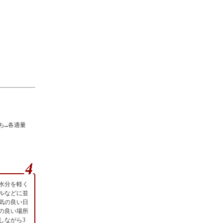
ち…各適量
水分を軽く
ルなどに並
気の良い日
の良い場所
しながら3