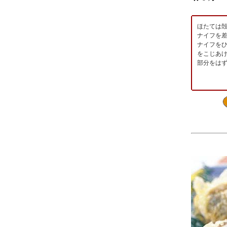
ほたては
ナイフを
ナイフを
をこじあ
部分をは