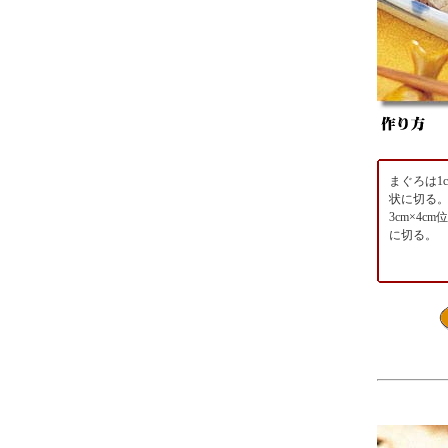
まぐろは1
状に切る
3cm×4c
に切る。