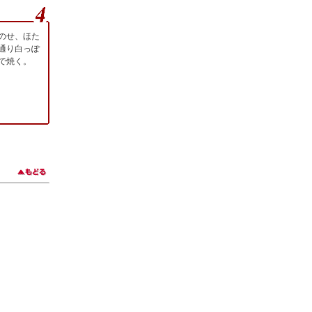
のせ、ほた
通り白っぽ
で焼く。