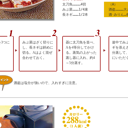
太刀魚…………4切
（A）
みぶ菜………1/4束
酒盗…………大
長ネギ………1/2本
酒･みりん…
を3つに
みぶ菜はざく切りに
器に太刀魚を並べ、
途中でみ
し、長ネギは斜めに
Aを4等分してかけ
ギを添えさ
切る。Aはよく混ぜ
る。蒸気の上がった
分蒸して
合わせておく。
蒸し器に入れ、約4
にいただ
～5分蒸す。
酒盗は塩分が強いので、入れすぎに注意。