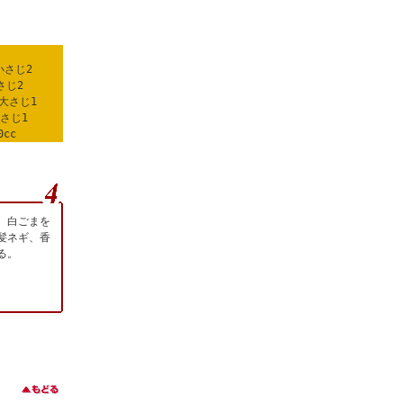
小さじ2
さじ2
大さじ1
小さじ1
0cc
、白ごまを
髪ネギ、香
る。