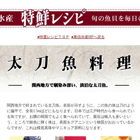
●特選レシピＴＯＰ
●東信水産HPへ戻る
関西地方で好まれている太刀魚。名前が示すように、この魚の体は刀のよう
に偏平で、全長1.5mほどにもなります。日本では江戸時代から食べられてい
る魚ですが、お隣の韓国でもよく食べられていて、最近は輸入も多いとい
う。ところで銀色に輝く体は、表面をグアニンという物質がおおっているか
らですが、これは模造真珠やマニキュア原料になります。