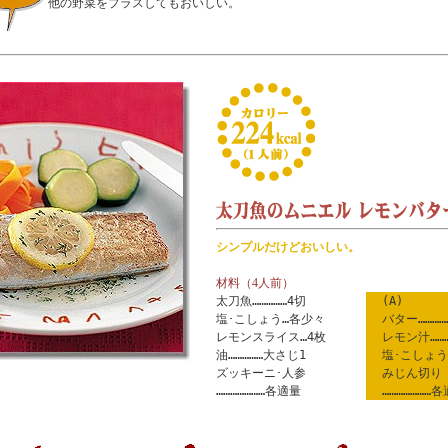
他の野菜をプラスしてもおいしい。
シンプルだけどおいしい。
材料（4人前）
太刀魚……………4切
(A)
塩･こしょう…各少々
バター…………
レモンスライス…4枚
レモン汁……
油……………大さじ1
塩･こしょう
ズッキーニ･人参
みじん切り
…………………各適量
…………………