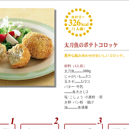
意外な組み合わせがおいしいコロッケ。
材料（4人前）
太刀魚…………300g
じゃがいも……3コ
玉ネギ………1/2コ
バター･牛乳
…………各大さじ2
塩･こしょう･小麦粉 ･溶
き卵･パン粉 ･揚げ
油……………各適量