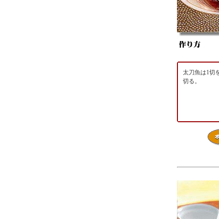
太刀魚は1切
切る。