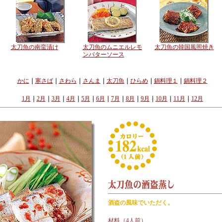
太刀魚の南蛮漬け
太刀魚のムニエルレモ
太刀魚の韓国風照焼き
ンバターソース
かに
｜
寒さば
｜
さわら
｜
さんま
｜
太刀魚
｜
ひらめ
｜
鍋料理１
｜
鍋料理２
1月
｜
2月
｜
3月
｜
4月
｜
5月
｜
6月
｜
7月
｜
8月
｜
9月
｜
10月
｜
11月
｜
12月
酒盗の風味でいただく。
材料（4人前）