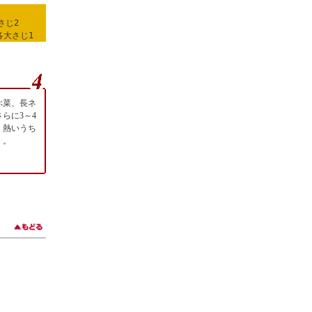
さじ2
各大さじ1
ぶ菜、長ネ
らに3～4
、熱いうち
く。