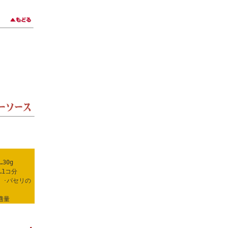
…30g
…1コ分
 ･パセリの
各適量