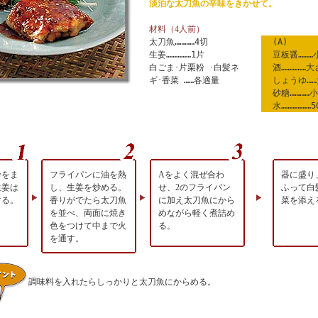
淡泊な太刀魚の辛味をきかせて。
材料（4人前）
太刀魚…………4切
(A)
生姜……………1片
豆板醤………
白ごま･片栗粉 ･白髪ネ
酒……………大
ギ･香菜 ……各適量
しょうゆ……
砂糖…………
水………………5
粉をま
フライパンに油を熱
Aをよく混ぜ合わ
器に盛り
生姜は
し、生姜を炒める。
せ、2のフライパン
ふって白
する。
香りがでたら太刀魚
に加え太刀魚にから
菜を添え
を並べ、両面に焼き
めながら軽く煮詰め
色をつけて中まで火
る。
を通す。
調味料を入れたらしっかりと太刀魚にからめる。