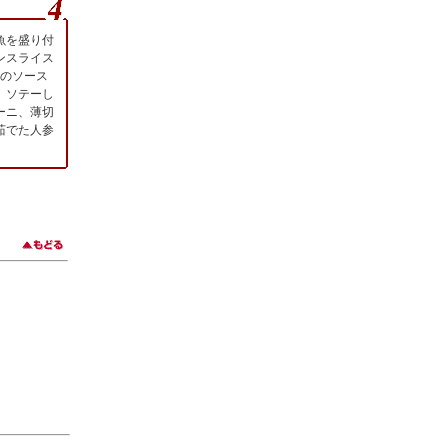
魚を盛り付
ンスライス
3のソース
。ソテーし
ーニ、薄切
茹でた人参
。