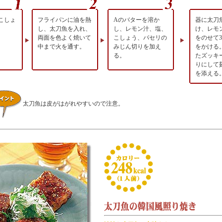
こしょ
フライパンに油を熱
Aのバターを溶か
器に太刀
し、太刀魚を入れ、
し、レモン汁、塩、
け、レモ
両面を色よく焼いて
こしょう、パセリの
をのせて
中まで火を通す。
みじん切りを加え
をかける
る。
たズッキ
りにして
を添える
太刀魚は皮がはがれやすいので注意。