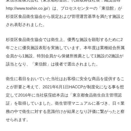
東信水産株式会社（東京都杉並区、代表取締役社長：織茂信尋
http://www.toshin.co.jp/）は、プロセスセンターの「東信館」が
杉並区食品衛生協会から規定および管理運営基準を満たす施設と
され表彰されました。
杉並区食品衛生協会では衛生上、優秀な施設を顕彰するために2
年ごとに優良施設表彰を実施しています。本年度は業種組合所属
会員から1施設、特別会員から保健所推薦として1施設の2施設が
該当となり、「東信館」は後者で選出されました。
衛生に着目をおいていた当社はお客様に安全な商品を提供するこ
とが肝要と考えて、2021年6月1日HACCPが制度化になる事を想
定して2016年に当社荻窪総本店は「東京都食品衛生自主管理認
証」を取得していました。衛生管理マニュアルに基づき、日々業
務の中で衛生に対する意識付けが結果となり評価に繋がったと察
せられます。